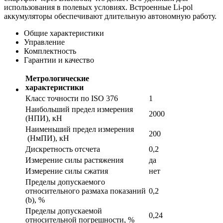
использования в полевых условиях. Встроенные Li-pol
аккумуляторы обеспечивают длительную автономную работу.
Общие характеристики
Управление
Комплектность
Гарантии и качество
Метрологические
характеристики
Класс точности по ISO 376
1
Наибольший предел измерения
2000
(НПИ), кН
Наименьший предел измерения
200
(НмПИ), кН
Дискретность отсчета
0,2
Измерение силы растяжения
да
Измерение силы сжатия
нет
Пределы допускаемого
относительного размаха показаний
0,2
(b), %
Пределы допускаемой
0,24
относительной погрешности, %