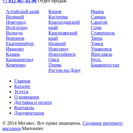
+7 812 467-41-96
Отдел продаж
Алтайский край
Киров
Рязань
Великий
Кострома
Самара
Новгород
Краснодарский
Саратов
Волгоград
край
Сочи
Вологда
Красноярский
Ставрополь
Воронеж
край
Тверь
Екатеринбург
Нижний
Томск
Иваново
Новгород
Ульяновск
Казань
Новосибирск
Ярославль
Калининград
Омск
Респ.
Кемерово
Пермь
Башкортостан
Ростов-на-Дону
Главная
Каталог
Услуги
О компании
Доставка и оплата
Контакты
Документация
© 2014 Мегавес. Все права защищены.
Создание интернет-
магазина
Marronnier.