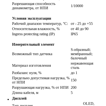
Разрешающая способность
1/10000
динамометра, от НПИ
Условия эксплуатации
Рабочий диапазон температур, °С:
от - 25 до +55
Относительная влажность, %
от 40 до 90
Ingress protecting rating (IP)
IP65
Измерительный элемент
S-образный;
Возможный тип датчика
мембранный;
балочный
нержавеющая
Материал изготовления
сталь
Разбаланс нуля, %
до 1
Предельно допустимая нагрузка, %
150
от НПИ
Разрушающая нагрузка, % от НПИ
200
Длина кабеля, м
5
Дисплей
OLED,
Тип дисплея