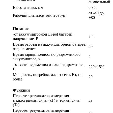
символьный
Высота знака, мм
6,35
от -40 до
Рабочий диапазон температур
+80
Питание
-от аккумуляторной Li-pol батареи,
7,4
напряжение, В
Время работы на аккумуляторной батарее,
40
час, не менее
Время заряда полностью разряженного
2
аккумулятора, ч.
- от сети переменного тока, напряжение,
220±15%
В
Мощность, потребляемая от сети, Вт, не
20
более
Функции
Пересчет результатов измерения
в килограммы силы (кГ) и тонны силы
да
(Тс)
Пересчет результатов измерения
да